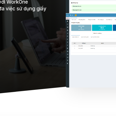
 với WorkOne
đa việc sử dụng giấy