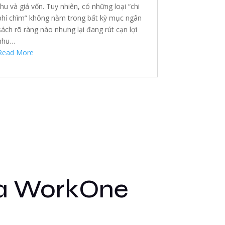
thu và giá vốn. Tuy nhiên, có những loại “chi
phí chìm” không nằm trong bất kỳ mục ngân
sách rõ ràng nào nhưng lại đang rút cạn lợi
nhu…
Read More
ủa WorkOne