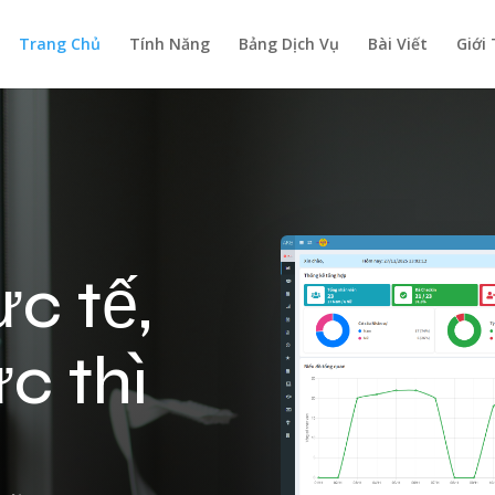
Trang Chủ
Tính Năng
Bảng Dịch Vụ
Bài Viết
Giới
ực tế,
c thì