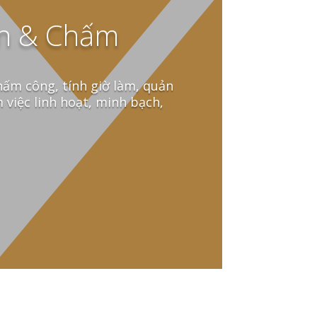
n & Chấm
hấm công, tính giờ làm, quản
m việc linh hoạt, minh bạch,